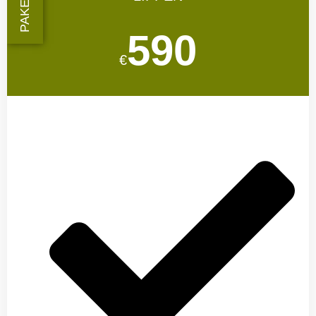
PAKET 3
590
€