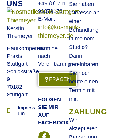
UNS
+49 (0) 711
Sie haben
93379173
Interesse an
E-Mail:
einer
info@kosmetik-
Kerstin
Behandlung
thiemeyer.de
Thiemeyer
in meinem
Studio?
Hautkompetenz-
Termine
Dann
Praxis
nach
Stuttgart
Vereinbarung
vereinbaren
Schickstraße
Sie noch
9
FRAGEN
heute einen
70182
Termin mit
Stuttgart
mir.
FOLGEN
SIE MIR
Impress
ZAHLUNG
um
AUF
Wir
FACEBOOK
akzeptieren
Barzahlung